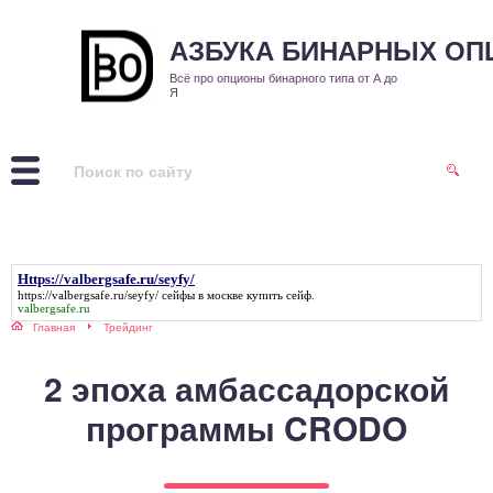
АЗБУКА БИНАРНЫХ О
Всё про опционы бинарного типа от А до
Я
Https://valbergsafe.ru/seyfy/
https://valbergsafe.ru/seyfy/
сейфы в москве купить сейф.
valbergsafe.ru
Главная
Трейдинг
2 эпоха амбассадорской
программы CRODO