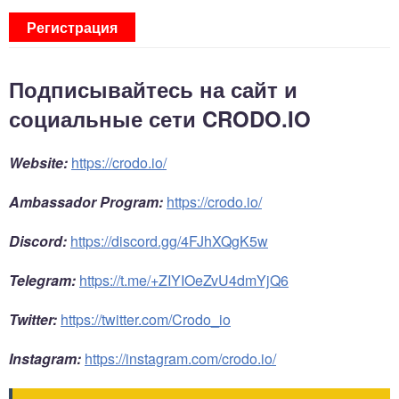
Регистрация
Подписывайтесь на сайт и
социальные сети CRODO.IO
Website:
https://crodo.io/
Ambassador Program:
https://crodo.io/
Discord:
https://discord.gg/4FJhXQgK5w
Telegram:
https://t.me/+ZIYIOeZvU4dmYjQ6
Twitter:
https://twitter.com/Crodo_io
Instagram:
https://instagram.com/crodo.io/