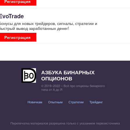
Регистрация
EvoTrade
Бонусы для новых трейдеров, сигналы, стратегии и
быстрый вывод заработанных денег!
Регистрация
АЗБУКА БИНАРНЫХ
ОПЦИОНОВ
© 2019–2022 – Всё про опционы бинарного
типа от А до Я
Новичкам
Опытным
Стратегии
Трейдинг
Перепечатка материалов разрешена только с указанием первоисточника