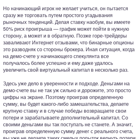
Но начинающий игрок не желает учиться, он пытается
сразу же торговать путем простого угадывания
рыночных тенденций. Делая ставку наобум, вы имеете
50% риск проигрыша — график может пойти в нужную
сторону, а может и в обратную. Позже горе-трейдеры
заваливают Интернет отзывами, что бинарные опционы
это разводняк со стороны брокера. Иная ситуация, когда
на демо-счете у начинающего спекулянта все
получалось более успешно и ему даже удалось
увеличить свой виртуальный капитал в несколько раз.
Здесь уже дело в уверенности и подходе. Деньгами на
демо-счете вы не так уж сильно и дорожите, это просто
цифры на экране. Поэтому проиграв определенную
сумму, вы будет какого-либо замешательства, делаете
крупную ставку и в случае победы возвращаете свои
потери и зарабатываете дополнительный капитал. Со
своими деньгами вы так поступать не станете. А значит,
проиграв определенную сумму денег с реального счета,
вы уже не делаете таких смелых попыток вернуть потери