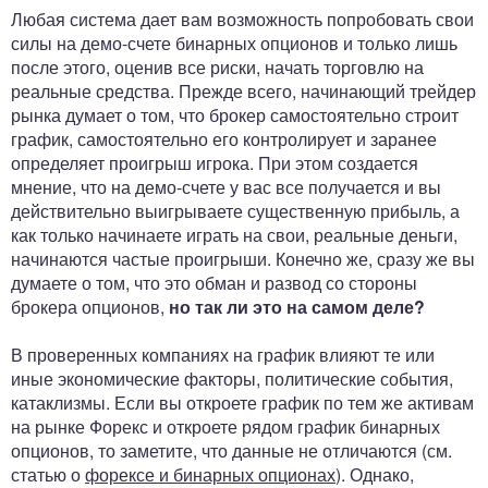
Любая система дает вам возможность попробовать свои
силы на демо-счете бинарных опционов и только лишь
после этого, оценив все риски, начать торговлю на
реальные средства. Прежде всего, начинающий трейдер
рынка думает о том, что брокер самостоятельно строит
график, самостоятельно его контролирует и заранее
определяет проигрыш игрока. При этом создается
мнение, что на демо-счете у вас все получается и вы
действительно выигрываете существенную прибыль, а
как только начинаете играть на свои, реальные деньги,
начинаются частые проигрыши. Конечно же, сразу же вы
думаете о том, что это обман и развод со стороны
брокера опционов,
но так ли это на самом деле?
В проверенных компаниях на график влияют те или
иные экономические факторы, политические события,
катаклизмы. Если вы откроете график по тем же активам
на рынке Форекс и откроете рядом график бинарных
опционов, то заметите, что данные не отличаются (см.
статью о
форексе и бинарных опционах
). Однако,